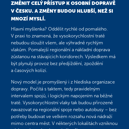
ZMĚNIT CELÝ PŘÍSTUP K OSOBNÍ DOPRAVĚ
V ČESKU. A ZMĚNY BUDOU HLUBŠÍ, NEŽ SI
MNOZÍ MYSLÍ.
Hlavní myšlenka? Oddělit rychlé od pomalého.
V praxi to znamená, že vysokorychlostní tratě
nebudou sloužit všem, ale výhradně rychlým
vlakům. Pomalejší regionální a nákladní doprava
zůstanou na stávajících koridorech. Výsledkem má
být plynulý provoz bez předjíždění, zpoždění
a časových kolizí.
Nový model je promyšlený i z hlediska organizace
dopravy. Počítá s taktem, tedy pravidelným
intervalem spojů, i logickým napojením na běžné
tratě. Vysokorychlostní vlaky tak budou přirozeně
navazovat na regionální spoje nebo autobusy – bez
potřeby budovat ve velkém rozsahu nová nádraží
mimo centra měst. V některých lokalitách vzniknou