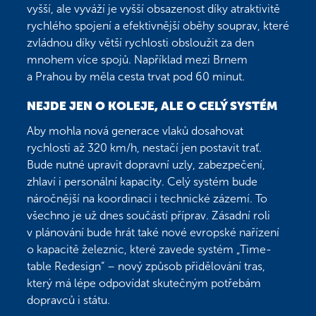
vyšší, ale vyváží je vyšší obsazenost díky atraktivitě
rychlého spojení a efektivnější oběhy souprav, které
zvládnou díky větší rychlosti obsloužit za den
mnohem více spojů. Například mezi Brnem
a Prahou by měla cesta trvat pod 60 minut.
NEJDE JEN O KOLEJE, ALE O CELÝ SYSTÉM
Aby mohla nová generace vlaků dosahovat
rychlosti až 320 km/h, nestačí jen postavit trať.
Bude nutné upravit dopravní uzly, zabezpečení,
zhlaví i personální kapacity. Celý systém bude
náročnější na koordinaci i technické zázemí. To
všechno je už dnes součástí příprav. Zásadní roli
v plánování bude hrát také nové evropské nařízení
o kapacitě železnic, které zavede systém „Time-
table Redesign“ – nový způsob přidělování tras,
který má lépe odpovídat skutečným potřebám
dopravců i státu.