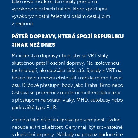
také nové moderní terminály přímo na
vysokorychlostních tratích, které zpřístupní
vysokorychlostní železnici dalším cestujícím
z regionů.
PÁTEŘ DOPRAVY, KTERÁ SPOJÍ REPUBLIKU
JINAK NEŽ DNES
Ministerstvo dopravy chce, aby se VRT staly
skutečnou páteří osobní dopravy. Ne izolovanou
technologií, ale součástí širší sítě. Sjezdy z VRT na
běžné tratě umožní obsloužit i města mimo hlavní
osu. Klíčové přestupní body jako Praha, Brno nebo
Ostrava se promění v moderní multimodální uzly
s přestupem na ostatní vlaky, MHD, autobusy nebo
parkoviště typu P+R.
Zazněla také důležitá zpráva pro veřejnost: jízdné
nebude elitní záležitost. Ceny mají být srovnatelné
s dnešními expresy. Náklady na provoz budou sice